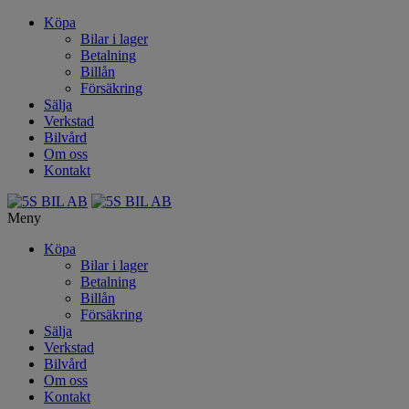
Köpa
Bilar i lager
Betalning
Billån
Försäkring
Sälja
Verkstad
Bilvård
Om oss
Kontakt
Meny
Köpa
Bilar i lager
Betalning
Billån
Försäkring
Sälja
Verkstad
Bilvård
Om oss
Kontakt