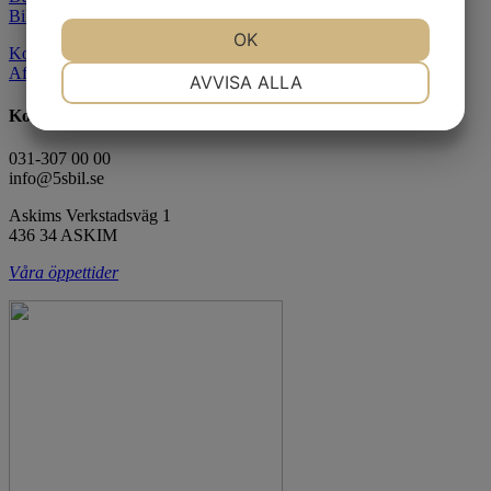
Biltvätt & rekond
JA
NEJ
OK
JA
NEJ
Kontakt
NÖDVÄNDIG
INSTÄLLNINGAR
After Sales
AVVISA ALLA
Kontor
JA
NEJ
JA
NEJ
MARKNADSFÖRING
STATISTIK
031-307 00 00
info@5sbil.se
Askims Verkstadsväg 1
436 34 ASKIM
Våra öppettider