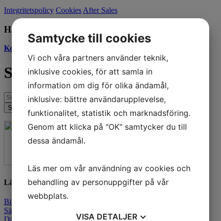
Integritetspolicy
Cookies
After Sales
Har du frågor?
Samtycke till cookies
Kontakta oss
Vi och våra partners använder teknik,
Sök
inklusive cookies, för att samla in
information om dig för olika ändamål,
inklusive: bättre användarupplevelse,
funktionalitet, statistik och marknadsföring.
Genom att klicka på "OK" samtycker du till
dessa ändamål.
Läs mer om vår användning av cookies och
behandling av personuppgifter på vår
Länkar
webbplats.
Bilar i lager
Sälja bil
VISA
DETALJER
Däck & service