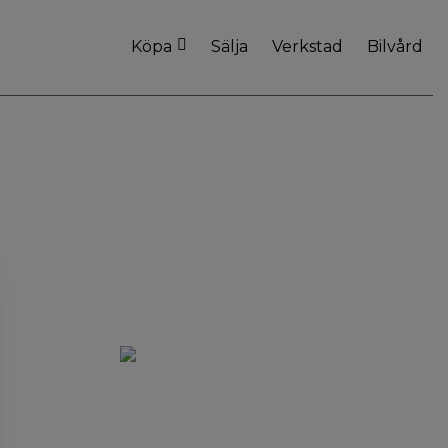
Köpa
Sälja
Verkstad
Bilvård
Bilar i lager
Betalning
Billån
Försäkring